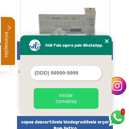
Informações
.
Olá! Fale agora pelo WhatsApp.
empresa de copos descartáveis para café
Vila Cordeiro
Cod.:
8189
Iniciar
conversa
1
copos descartáveis biodegradáveis orçar
Bom Retiro