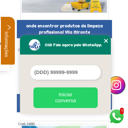
onde encontrar produtos de limpeza
profissional Vila Mirante
Informações
.
Olá! Fale agora pelo WhatsApp.
Cod.:
1489
Iniciar
distribuidora produtos de limpeza preços
conversa
Parque Vila Prudente
1
Cod.:
1490