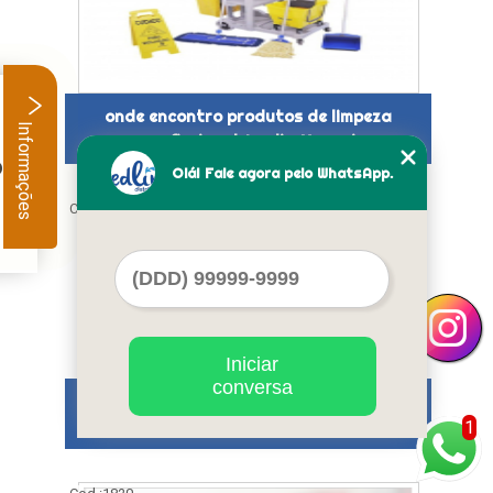
onde encontro produtos de limpeza
Informações
profissional Jardim Vazani
.
Olá! Fale agora pelo WhatsApp.
Cod.:
1819
Iniciar
conversa
onde encontrar produtos de limpeza
ecológicos Roosevelt (CBTU)
1