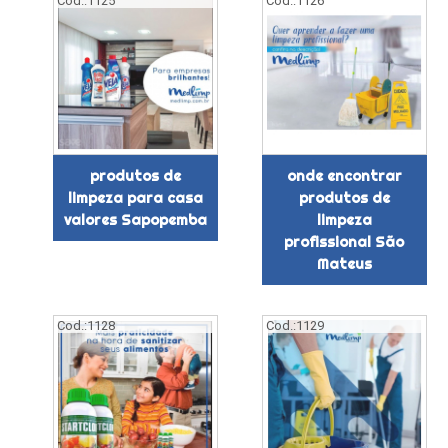
Cod.:
1125
Cod.:
1126
produtos de
onde encontrar
limpeza para casa
produtos de
valores Sapopemba
limpeza
profissional São
Mateus
Cod.:
1128
Cod.:
1129