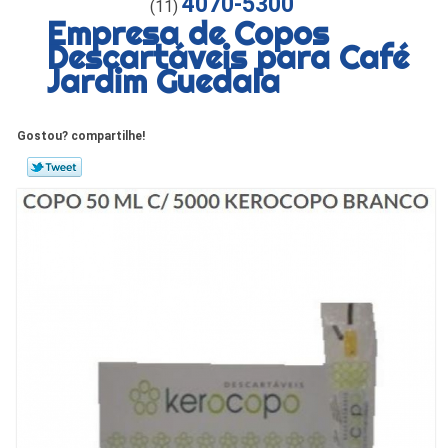
4070-5300
(11)
Empresa de Copos
Descartáveis para Café
Jardim Guedala
Gostou? compartilhe!