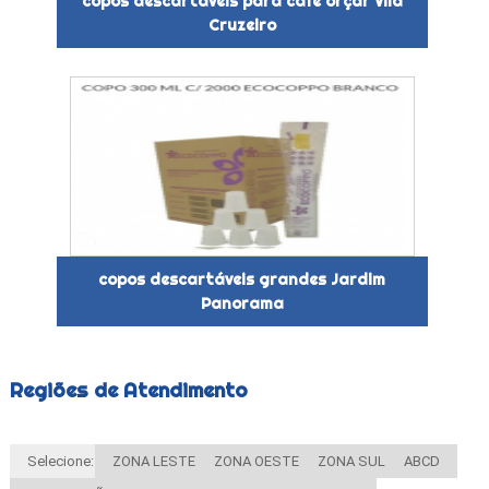
copos descartáveis para café orçar Vila
Cruzeiro
copos descartáveis grandes Jardim
Panorama
Regiões de Atendimento
Selecione:
ZONA LESTE
ZONA OESTE
ZONA SUL
ABCD