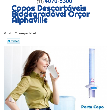
4070-5300
(11)
Copos Descartáveis
Biodegradável Orçar
Alphaville
Gostou? compartilhe!