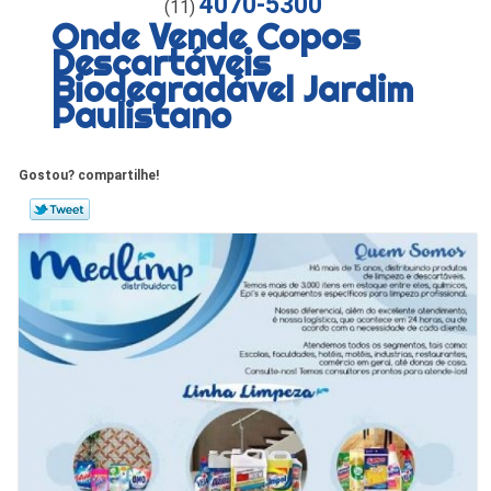
4070-5300
(11)
Onde Vende Copos
Descartáveis
Biodegradável Jardim
Paulistano
Gostou? compartilhe!