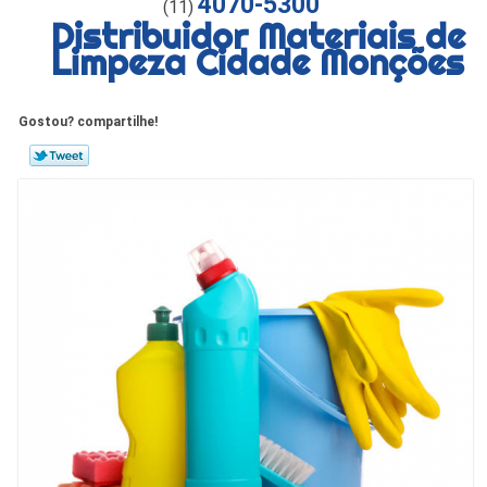
4070-5300
(11)
Distribuidor Materiais de
Limpeza Cidade Monções
Gostou? compartilhe!