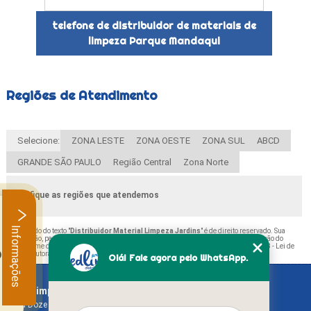
telefone de distribuidor de materiais de
limpeza Parque Mandaqui
Regiões de Atendimento
Selecione:
ZONA LESTE
ZONA OESTE
ZONA SUL
ABCD
GRANDE SÃO PAULO
Região Central
Zona Norte
Verifique as regiões que atendemos
Informações
O conteúdo do texto "
Distribuidor Material Limpeza Jardins
" é de direito reservado. Sua
reprodução, parcial ou total, mesmo citando nossos links, é proibida sem a autorização do
autor. Crime de violação de direito autoral – artigo 184 do Código Penal –
Lei 9610/98 - Lei de
.
direitos autorais
.
Olá! Fale agora pelo WhatsApp.
MedLimp - Produtos de Limpeza
Home
Rua Doze de Outubro, 450 - Canhema
Empresa