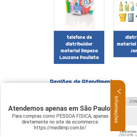
telefone de
distr
distribuidor
material
material limpeza
Ja
Lauzane Paulista
Regiões de Atendimento
Informações
Selecione:
ZONA LESTE
ZONA OESTE
ZON
Atendemos apenas em São Paulo.
Para compras como PESSOA FISICA, apenas
Verifique as regiões que atendemos
diretamente no site de ecommerce:
https://medlimp.com.br/
O conteúdo do texto "
Telefone de Fornecedor de Materiais 
de direito autoral – artigo 184 do Código Penal –
Lei 9610/98 - L