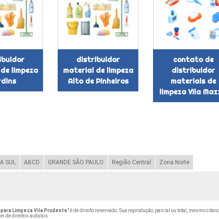
ibuidor
distribuidor
contato de
 de limpeza
material de limpeza
distribuidor
rdins
Alto de Pinheiros
materiais de
limpeza Vila Maz
A SUL
ABCD
GRANDE SÃO PAULO
Região Central
Zona Norte
para Limpeza Vila Prudente
" é de direito reservado. Sua reprodução, parcial ou total, mesmo cita
ei de direitos autorais
.