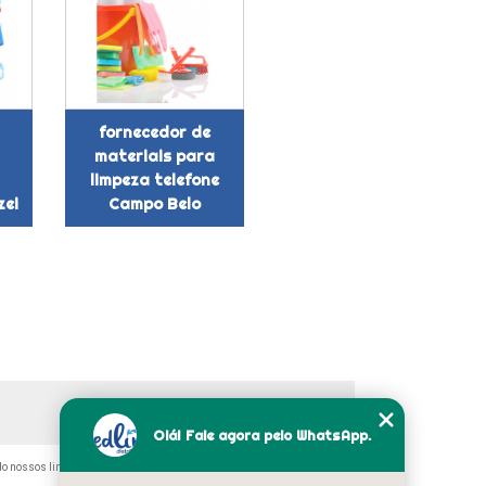
fornecedor de
materiais para
limpeza telefone
zei
Campo Belo
Olá! Fale agora pelo WhatsApp.
ndo nossos links, é proibida sem a autorização do autor. Crime de violação