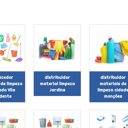
ecedor
distribuidor
distribuidor
 de limpeza
material limpeza
materiais de
do Vila
Jardins
limpeza cidad
dente
monções