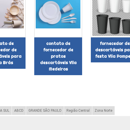
ato de
contato de
fornecedor de
cedor de
fornecedor de
descartáveis pa
áveis para
pratos
festa Vila Pomp
a Brás
descartáveis Vila
Medeiros
A SUL
ABCD
GRANDE SÃO PAULO
Região Central
Zona Norte