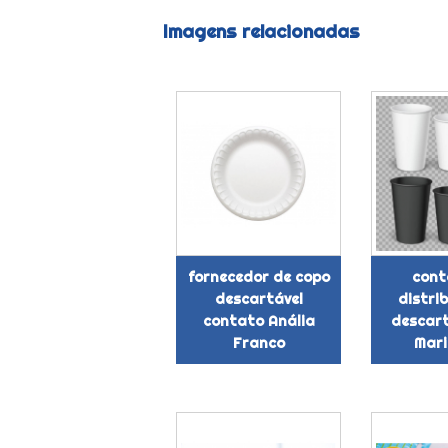
Imagens relacionadas
fornecedor de copo
cont
descartável
distri
contato Anália
descart
Franco
Mari