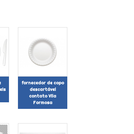
e
fornecedor de copo
eis
descartável
contato Vila
Formosa