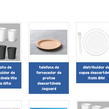
ato de
telefone de
distribuidor d
buidor de
fornecedor de
copos descartáv
áveis Vila
pratos
Itaim Bibi
a Alta
descartáveis
Jaguaré