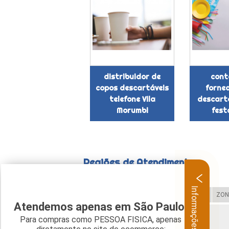
distribuidor de
cont
copos descartáveis
forne
telefone Vila
descart
Morumbi
fest
Regiões de Atendimento
Informações
Selecione:
ZONA LESTE
ZONA OESTE
ZON
Atendemos apenas em São Paulo.
Para compras como PESSOA FISICA, apenas
Verifique as regiões que atendemos