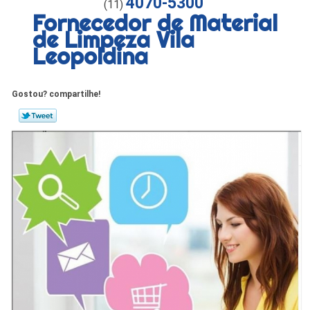
4070-5300
(11)
Fornecedor de Material
de Limpeza Vila
Leopoldina
Gostou? compartilhe!