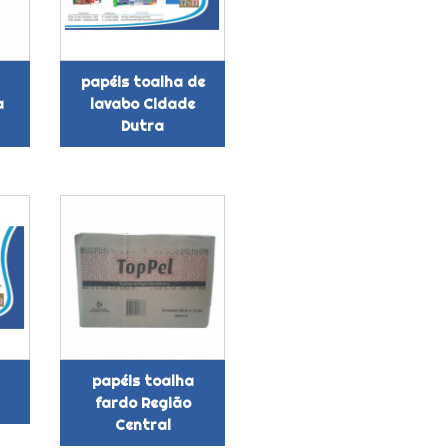
papéis toalha de
a
lavabo Cidade
Dutra
papéis toalha
fardo Região
Central