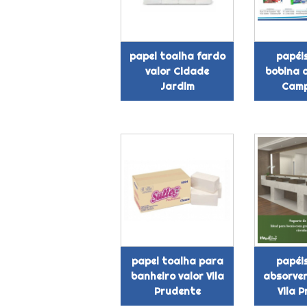
papel toalha fardo
papéi
valor Cidade
bobina 
Jardim
Camp
papel toalha para
papéi
banheiro valor Vila
absorve
Prudente
Vila 