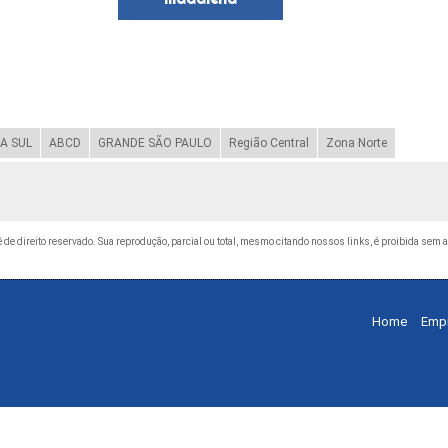
A SUL
ABCD
GRANDE SÃO PAULO
Região Central
Zona Norte
 é de direito reservado. Sua reprodução, parcial ou total, mesmo citando nossos links, é proibida sem a
Home
Emp
©
Copyright
MedLimp (Lei 9610 de 19/02/1998)