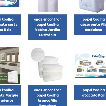
s toalha
onde encontrar
papel toalha
auto corte
papel toalha
absorvente Vil
o Belo
bobina Jardim
Madalena
Luzitânia
s toalha
onde encontrar
papel toalha
nte Parque
papel toalha
atacado Pari
Prudente
branco Vila
Madalena