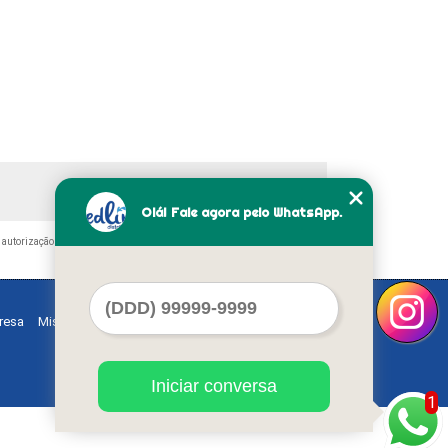
Olá! Fale agora pelo WhatsApp.
 autorização do autor. Crime de violação de direito autoral – artigo 184 do
resa
Missão
Serviços
Contato
Mapa do site
Iniciar conversa
1