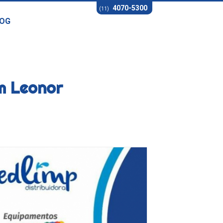
4070-5300
(11)
OG
m Leonor