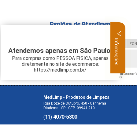
Regiões de Atendimento
Informações
Selecione:
ZONA LESTE
ZONA OESTE
ZON
Atendemos apenas em São Paulo.
Para compras como PESSOA FISICA, apenas
Verifique as regiões que atendemos
diretamente no site de ecommerce:
https://medlimp.com.br/
O conteúdo do texto "
Papel Toalha Atacado Jardim Leonor
"
Código Penal –
Lei 9610/98 - Lei de direitos autorais
.
MedLimp - Produtos de Limpeza
Rua Doze de Outubro, 450 - Canhema
Diadema - SP - CEP: 09941-210
4070-5300
(11)
O inteiro teor deste site está sujeito à proteção de direitos autorais. 