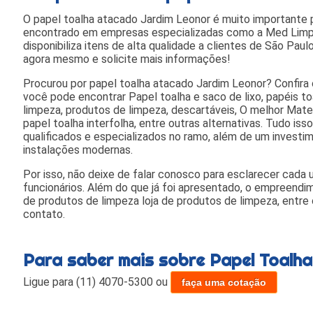
O papel toalha atacado Jardim Leonor é muito importante p
encontrado em empresas especializadas como a Med Limp D
disponibiliza itens de alta qualidade a clientes de São Pau
agora mesmo e solicite mais informações!
Procurou por papel toalha atacado Jardim Leonor? Confira
você pode encontrar Papel toalha e saco de lixo, papéis to
limpeza, produtos de limpeza, descartáveis, O melhor Mate
papel toalha interfolha, entre outras alternativas. Tudo iss
qualificados e especializados no ramo, além de um invest
instalações modernas.
Por isso, não deixe de falar conosco para esclarecer cad
funcionários. Além do que já foi apresentado, o empreend
de produtos de limpeza loja de produtos de limpeza, entre
contato.
Para saber mais sobre Papel Toalh
Ligue para
(11) 4070-5300
ou
faça uma cotação