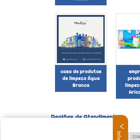
casa de produtos
empr
de limpeza Água
prod
Branca
limpez
Aric
Regiões de Atendimento
Selecione:
ZONA LESTE
ZONA OESTE
ZON