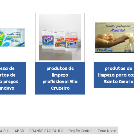
esa de
produtos de
produtos de
utos de
limpeza
limpeza para ca
a preços
profissional Vila
Santo Amaro
anduva
Cruzeiro
A SUL
ABCD
GRANDE SÃO PAULO
Região Central
Zona Norte