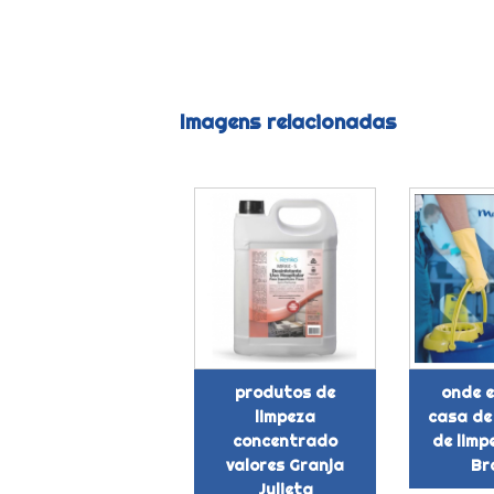
Imagens relacionadas
produtos de
onde 
limpeza
casa de
concentrado
de limp
valores Granja
Br
Julieta