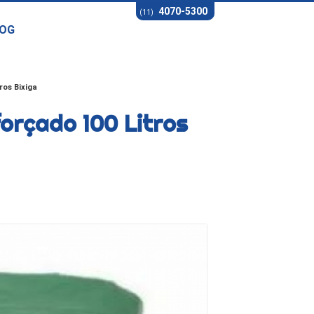
4070-5300
(11)
OG
ros Bixiga
orçado 100 Litros