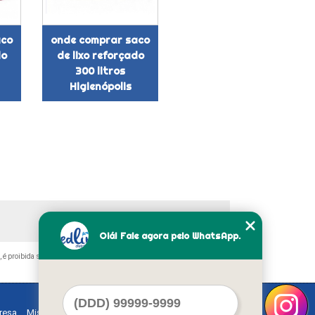
aco
onde comprar saco
do
de lixo reforçado
300 litros
Higienópolis
Olá! Fale agora pelo WhatsApp.
, é proibida sem a autorização do autor. Crime de violação de direito
resa
Missão
Serviços
Contato
Mapa do site