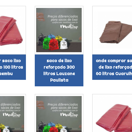
 saco lixo
saco de lixo
onde comprar s
 100 litros
reforçado 300
de lixo reforça
aembu
litros Lauzane
60 litros Guarul
Paulista