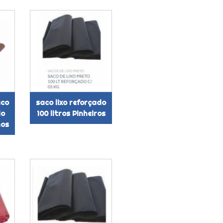
aco
saco lixo reforçado
do
100 litros Pinheiros
hos