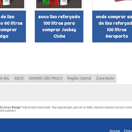
de lixo
saco lixo reforçado
onde comprar s
o 60 litros
100 litros para
de lixo reforça
comprar
comprar Jockey
100 litros
xiga
Clube
Aeroporto
A SUL
ABCD
GRANDE SÃO PAULO
Região Central
Zona Norte
 Litros Bixiga
" é de direito reservado. Sua reprodução, parcial ou total, mesmo citando nossos links
itos autorais
.
Home
Emp