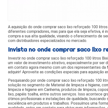
A aquisição do onde comprar saco lixo reforçado 100 litro
diferentes compradores, mas para que ela seja efetiva, é in
compra a sua alta qualidade, visando o oferecimento de se
com distribuidores especializados no mercado.
Invista no onde comprar saco lixo re
Investir no onde comprar saco lixo reforçado 100 litros Bi
um valor de investimento atrativo, especialmente por ser di
em contato agora mesmo com um dos representantes da Me
adquirir! Aproveite as condições especiais para aquisição 
Pesquisando por onde comprar saco lixo reforçado 100 lit
solução no segmento de Material de limpeza e higiene, com
limpeza e higiene em Canhema, produtos de limpeza, copos
lixo, papéis toalha, entre outros serviços. Isso acontece
ótimos profissionais e instalações de qualidade, buscando 
excelência em produtos e trabalhos. Possuímos uma forma
qualidade, entre em contato para obter mais informações.