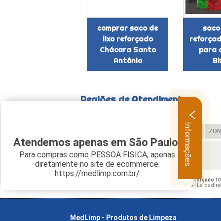
comprar saco de
saco 
lixo reforçado
reforçad
Chácara Santo
para 
Antônio
Bi
Regiões de Atendimento
Informações
Selecione:
ZONA LESTE
ZONA OESTE
ZON
Atendemos apenas em São Paulo.
Para compras como PESSOA FISICA, apenas
Verifique as regiões que atendemos
diretamente no site de ecommerce:
https://medlimp.com.br/
O conteúdo do texto "
Onde Comprar Saco Lixo Reforçado 100
autoral – artigo 184 do Código Penal –
Lei 9610/98 - Lei de dire
MedLimp - Produtos de Limpeza