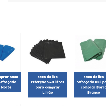
mprar saco
saco de lixo
saco de lixo
 reforçado
reforçado 40 litros
reforçado 100l p
 Norte
para comprar
comprar Barr
Limão
Branco