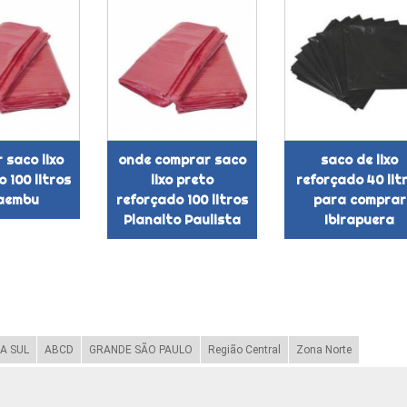
 saco lixo
onde comprar saco
saco de lixo
 100 litros
lixo preto
reforçado 40 lit
aembu
reforçado 100 litros
para comprar
Planalto Paulista
Ibirapuera
A SUL
ABCD
GRANDE SÃO PAULO
Região Central
Zona Norte