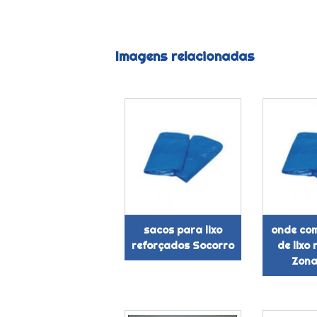
Imagens relacionadas
sacos para lixo
onde co
reforçados Socorro
de lixo
Zona