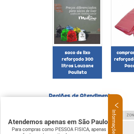
saco de lixo
comprar
reforçado 300
reforçado
litros Lauzane
Pac
Paulista
Regiões de Atendimento
Informações
Selecione:
ZONA LESTE
ZONA OESTE
ZON
Atendemos apenas em São Paulo.
Para compras como PESSOA FISICA, apenas
Verifique as regiões que atendemos