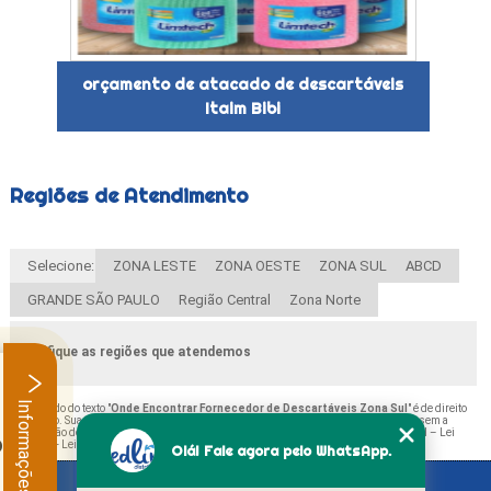
orçamento de atacado de descartáveis
Itaim Bibi
Regiões de Atendimento
Selecione:
ZONA LESTE
ZONA OESTE
ZONA SUL
ABCD
GRANDE SÃO PAULO
Região Central
Zona Norte
Verifique as regiões que atendemos
Informações
O conteúdo do texto "
Onde Encontrar Fornecedor de Descartáveis Zona Sul
" é de direito
reservado. Sua reprodução, parcial ou total, mesmo citando nossos links, é proibida sem a
autorização do autor. Crime de violação de direito autoral – artigo 184 do Código Penal –
Lei
.
9610/98 - Lei de direitos autorais
.
Olá! Fale agora pelo WhatsApp.