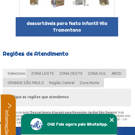
descartáveis para festa infantil Vila
Tramontano
Regiões de Atendimento
Selecione:
ZONA LESTE
ZONA OESTE
ZONA SUL
ABCD
GRANDE SÃO PAULO
Região Central
Zona Norte
Verifique as regiões que atendemos
Informações
O conteúdo do texto "
Descartáveis Atacado para Revender Jardim São Saveiro
" é de
direito reservado. Sua reprodução, parcial ou total, mesmo citando nossos links, é proibida sem
a autorização do autor. Crime de violação de direito autoral – artigo 184 do Código Penal –
Lei
.
9610/98 - Lei de direitos autorais
.
Olá! Fale agora pelo WhatsApp.