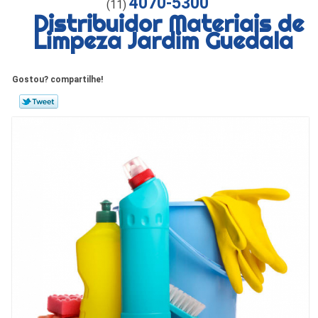
4070-5300
(11)
Distribuidor Materiais de
Limpeza Jardim Guedala
Gostou? compartilhe!